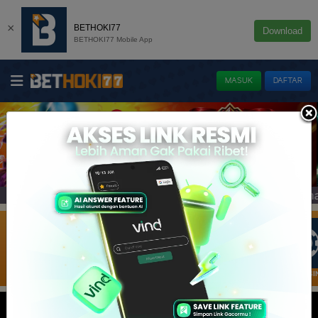
×
BETHOKI77
Download
BETHOKI77 Mobile App
MASUK
DAFTAR
enangkan hadiahnya! Dapatkan Keuntungan bermain di B
Info :
E-LOTTERY
IDNRAFFLE
IDNRNG
SLOT
LIVE CASI
SLOT