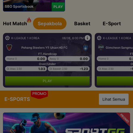
SBO Sportsbook
PLAY
Hot Match
Sepakbola
Basket
E-Sport
K-LEAGUE 1 KOREA
08/08, 6:00 PM
K-LEAGUE 1 KOREA
Gimcheon Sangmu FC
VS
FC Seoul
FT.Handicap
F
0.50
-0.50
-0
Home 0
Away 0
Home 0
Over/Under
O
-1.11
-1.06
-1
Di Atas 2.50
Di Bawah 2.50
Di Atas 2.50
PLAY
PROMO
E-SPORTS
Lihat Semua
PROMO