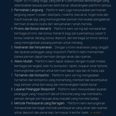
Player (RTP) yang tinggi, yang berarti persentase kemenangan yang
dikembalikan kepada pemain lebih besar dibandingkan platform lainnya.
Permainan Langsung
: Platform kami juga menyediakan permainan
langsung seperti poker, blackjack, roulette, baccarat, togel, bola dan
masih banyak lagi yang memungkinkan pemain merasakan pengalaman
bermain di kasino nyata dari kenyamanan rumah mereka.
Promo dan Bonus Menarik
: Platform kami sering kali menawarkan
berbagai promo dan bonus menarik bagi para pemainnya, seperti
bonus selamat datang, bonus deposit, dan berbagai promosi lainnya
yang meningkatkan peluang pemain untuk menang.
Keamanan dan Kenyamanan
: Dengan sistem keamanan yang canggih
dan layanan pelanggan yang responsif, Platform kami memastikan
bahwa pemain dapat bermain dengan aman dan nyaman.
Akses Mudah
: Platform kami dapat diakses dengan mudah melalui
berbagai perangkat, baik itu komputer, tablet, maupun smartphone,
memungkinkan pemain untuk bermain kapan saja dan di mana saja.
Turnamen dan Kompetisi
: Platform kami sering mengadakan
turnamen dan kompetisi yang menantang, memberikan kesempatan
bagi pemain untuk bersaing dan memenangkan hadiah besar.
Layanan Pelanggan Responsif
: Platform kami menyediakan layanan
pelanggan yang responsif dan profesional yang siap membantu
pemain dengan pertanyaan atau masalah yang mereka hadapi.
Metode Pembayaran yang Beragam
: Platform kami kemungkinan
menawarkan berbagai metode pembayaran yang aman dan nyaman
untuk deposit dan penarikan, termasuk transfer bank,
e-wallet
,