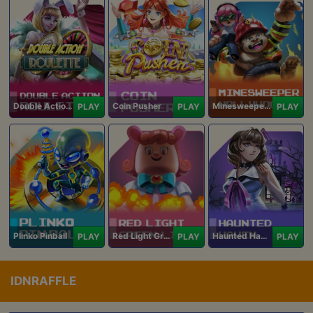
Double Action Roulette
Coin Pusher
Minesweeper Hollywood
PLAY
PLAY
PLAY
Plinko Pinball
Red Light Green Light
Haunted Haven
PLAY
PLAY
PLAY
IDNRAFFLE