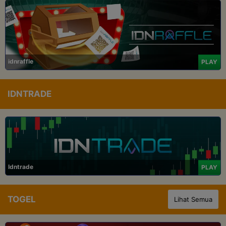
idnraffle
PLAY
IDNTRADE
Idntrade
PLAY
TOGEL
Lihat Semua