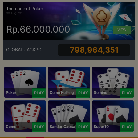
Tournament Poker
08 Aug 2026
Rp.66.000.000
VIEW
798,964,351
GLOBAL JACKPOT
Poker
Ceme Keliling
Domino
PLAY
PLAY
PLAY
Ceme
Bandar Capsa
Super10
PLAY
PLAY
PLAY