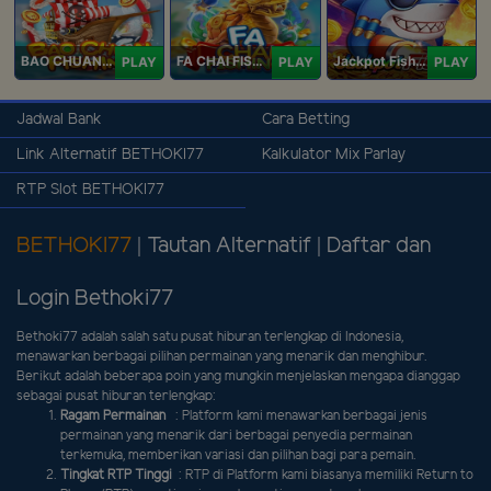
BAO CHUAN FISHING
FA CHAI FISHING
Jackpot Fishing Jili
PLAY
PLAY
PLAY
Jadwal Bank
Cara Betting
Link Alternatif BETHOKI77
Kalkulator Mix Parlay
RTP Slot BETHOKI77
BETHOKI77
| Tautan Alternatif | Daftar dan
Login Bethoki77
Bethoki77 adalah salah satu pusat hiburan terlengkap di Indonesia,
menawarkan berbagai pilihan permainan yang menarik dan menghibur.
Berikut adalah beberapa poin yang mungkin menjelaskan mengapa dianggap
sebagai pusat hiburan terlengkap:
Ragam Permainan
: Platform kami menawarkan berbagai jenis
permainan yang menarik dari berbagai penyedia permainan
terkemuka, memberikan variasi dan pilihan bagi para pemain.
Tingkat RTP Tinggi
: RTP di Platform kami biasanya memiliki Return to