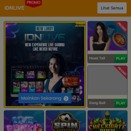
PROMO
IDNLIVE
Lihat Semua
PROMO
Spesial
Head Tail
PLAY
PROMO
Gong Ball
PLAY