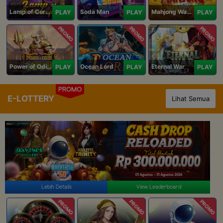
Lamp of Cornucopia
Soda Man
Mahjong Ways IV
PLAY
PLAY
PLAY
PROMO
PROMO
PROMO
Power of Odin 1000
Ocean Lord
Eternal War
PLAY
PLAY
PLAY
PROMO
E-LOTTERY
Lihat Semua
Lebih Details
View Leaderboard
PROMO
PROMO
PROMO