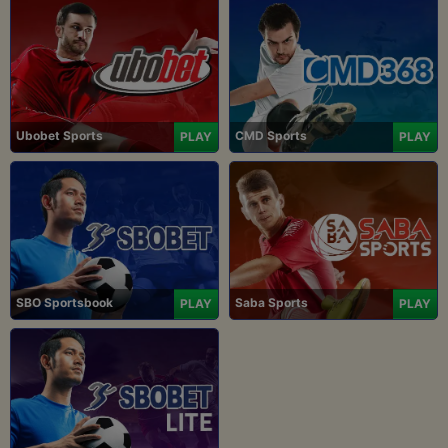
Ubobet Sports
CMD Sports
PLAY
PLAY
SBO Sportsbook
Saba Sports
PLAY
PLAY